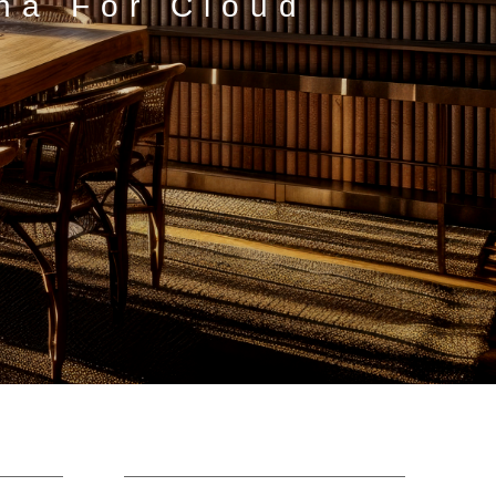
ina For Cloud