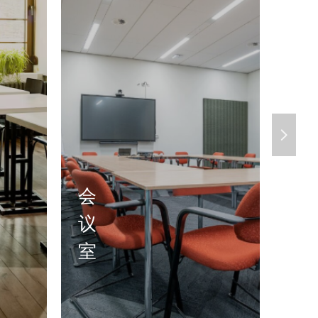
넲
会
议
室