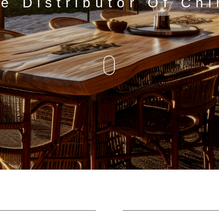
e Distributor Of Ch