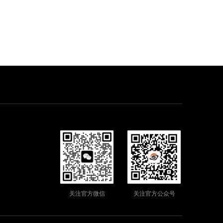
关注官方微信
关注官方公众号