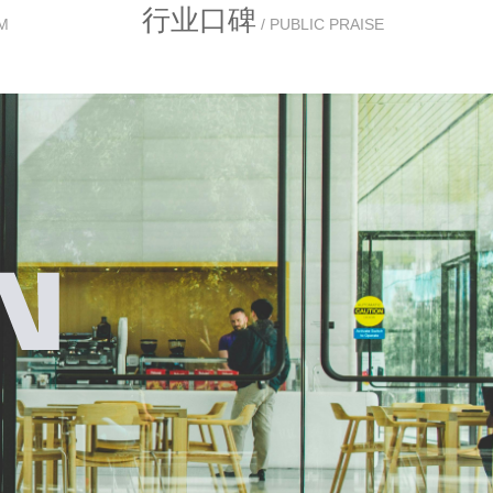
行业口碑
M
/ PUBLIC PRAISE